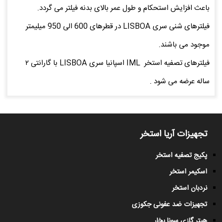
باعث افزایش استحکام و طول عمر بالای بدنه فیلتر می گردد.
فیلترهای شنی سری LISBOA در قطرهای 600 الی 950 میلیمتر
موجود می باشند.
فیلترهای تصفیه استخر IML اسپانیا سری LISBOA با گارانتی ۲
ساله عرضه می شود .
تجهیزات آریا استخر
پکیج تصفیه استخر
اسکیمر استخر
نردبان استخر
تجهیزات ضد عفونی جکوزی
هیتر گازی سونا بخار