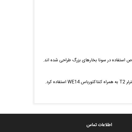
ه صرفه هستند که مخصوص استفاده در سونا بخارهای بزرگ طراحی شده اند.
کنترلر هیتر MAGMA به صورت جداگانه بوده و می توان از مدل های دیجیتالی Digi I یا Digi II به همراه کنتاکتورباکس WE5 یا کنترلر T2 به همراه کنتاکتورباس WE14 استفاده کرد.
اطلاعات تماس