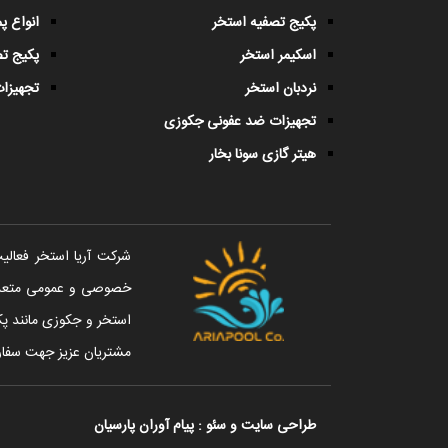
پکیج تصفیه استخر
انواع 
اسکیمر استخر
پکیج ت
نردبان استخر
تجهیزات
تجهیزات ضد عفونی جکوزی
هیتر گازی سونا بخار
خصوصی و عمومی متعددی 
استخر و جکوزی مانند پک
مشتریان عزیز جهت سفار
طراحی سایت
و
سئو
:
پیام آوران پارسیان