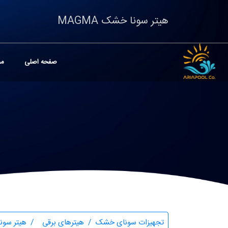
هیتر سونا خشک MAGMA
صفحه اصلی
مح
تجهیزات سونای خشک
هیترهای برقی
هیتر سونا 