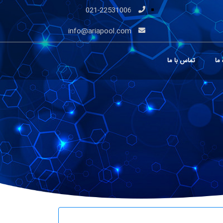
021-22531006
info@ariapool.com
 ما
تماس با ما