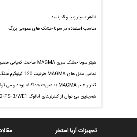
ظاهر بسیار زیبا و قدرتمند
مناسب استفاده در سونا خشک های عمومی بزرگ
تمامی مدل های MAGMA ظرفیت 120 کیلوگرم سنگ را داشته و هوایی بسیار دلپذیر را برای شما ارمغان می آورند.
همچنین می توان از کنترلرهای آنالوگ OT22-PS-3/WE1 یا OT22PUi/WE1 به همراه تایمر هفتگی EK5P استفاده کرد.
تجهیزات آریا استخر
مقالات