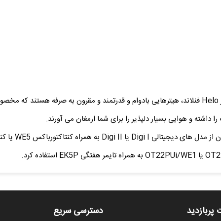
هیتر سونا خشک سری MAGMA ساخت کمپانی معتبر Helo فنلاند، هیترهایی بادوام و قدرتمند و مقرون ب
 پربازدید
دسترسی سریع