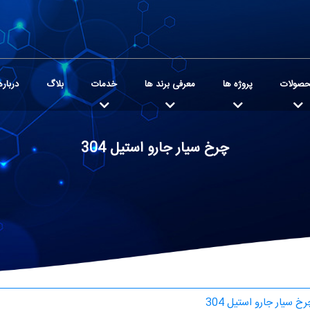
صولات
پروژه ها
معرفی برند ها
خدمات
بلاگ
درباره
چرخ سیار جارو استیل 304
خ سیار جارو استیل 304