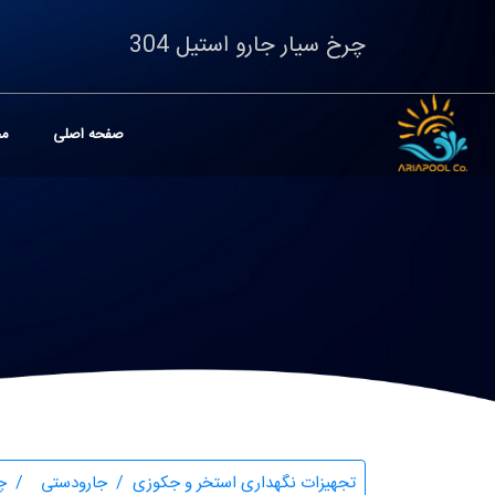
چرخ سیار جارو استیل 304
صفحه اصلی
مح
تجهیزات نگهداری استخر و جکوزی
جارودستی
چر