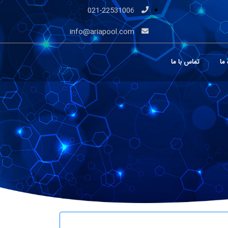
021-22531006
info@ariapool.com
 ما
تماس با ما