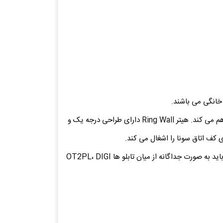
علارغم ظرفیت بالای سنگ (37 کیلوگرم)، هیتر Ring Wall روی دیوار نصب می گردد و امکان استفاده بهینه از فضای اتاق سونا را فراهم می کند. هیتر Ring Wall دارای طراحی درجه یک و
این هیترها جهت استفاده در سونا خشک 4 تا 13 مترمکعب و با ارتفاع مینیمم 190 سانتیمتر مناسب می باشند. تابلو کنترل دستگاه باید به صورت جداگانه از میان تابلو ها OT2PL، DIGI