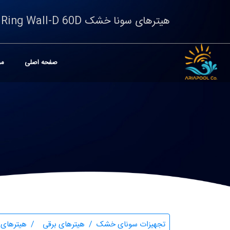
هیترهای سونا خشک Ring Wall-D 60D
صفحه اصلی
مح
تجهیزات سونای خشک
هیترهای برقی
هیترهای سونا خ