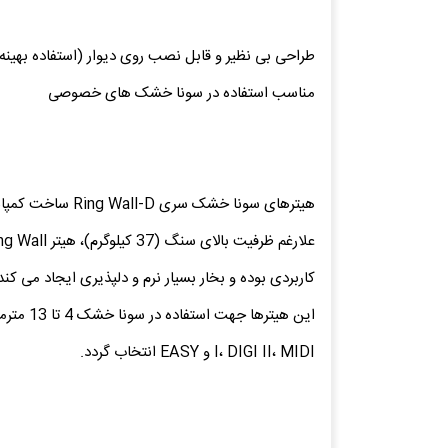
طراحی بی نظیر و قابل نصب روی دیوار (استفاده بهینه 
مناسب استفاده در سونا خشک های خصوصی
هیترهای سونا خشک سری Ring Wall-D ساخت کمپانی معتبر Helo فنلاند، انتخابی بسیار عالی جهت استفاده در سونا خشک های خانگی می باشند.
کاربردی بوده و بخار بسیار نرم و دلپذیری ایجاد می کند، با این حال با احتساب فض
I، DIGI II، MIDI و EASY انتخاب گردد.