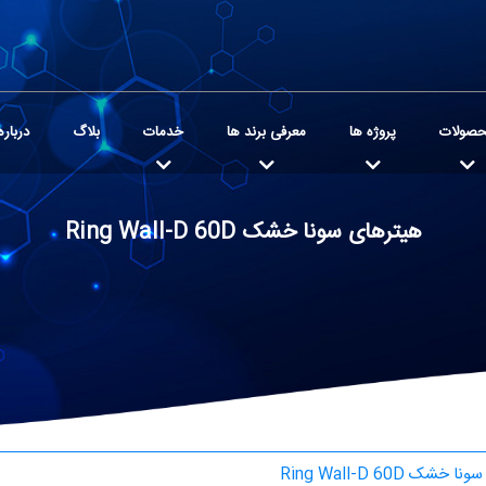
صولات
پروژه ها
معرفی برند ها
خدمات
بلاگ
درباره
هیترهای سونا خشک Ring Wall-D 60D
شک Ring Wall-D 60D