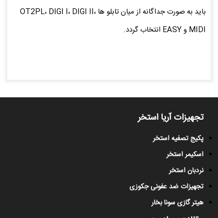
باید به صورت جداگانه از میان تابلو ها OT2PL، DIGI I، DIGI II،
MIDI و EASY انتخاب گردد.
تجهیزات آریا استخر
پکیج تصفیه استخر
اسکیمر استخر
نردبان استخر
تجهیزات ضد عفونی جکوزی
هیتر گازی سونا بخار