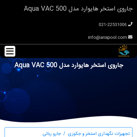
جاروی استخر هایوارد مدل Aqua VAC 500
021-22531006
info@ariapool.com
جاروی استخر هایوارد مدل Aqua VAC 500
تجهیزات نگهداری استخر و جکوزی
جارو رباتی