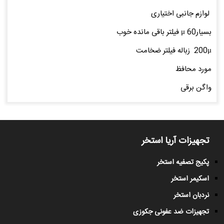
لوازم جانبی اختیاری
بسیارμ 60 فیلتر باقی مانده خوب
200μ زباله فیلتر ضخامت
مورد محافظ
واگن برقی
تجهیزات آریا استخر
پکیج تصفیه استخر
اسکیمر استخر
نردبان استخر
تجهیزات ضد عفونی جکوزی