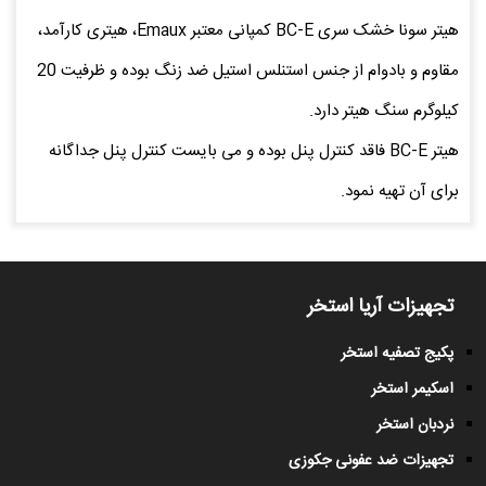
هیتر سونا خشک سری BC-E کمپانی معتبر Emaux، هیتری کارآمد،
مقاوم و بادوام از جنس استنلس استیل ضد زنگ بوده و ظرفیت 20
کیلوگرم سنگ هیتر دارد.
هیتر BC-E فاقد کنترل پنل بوده و می بایست کنترل پنل جداگانه
برای آن تهیه نمود.
تجهیزات آریا استخر
پکیج تصفیه استخر
اسکیمر استخر
نردبان استخر
تجهیزات ضد عفونی جکوزی