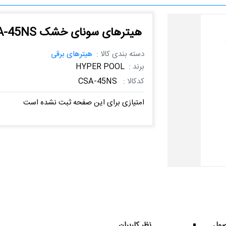
هیترهای سونای خشک CSA-45NS
دسته بندی کالا :
هیترهای برقی
برند :
HYPER POOL
کدکالا :
CSA-45NS
امتیازی برای این صفحه ثبت نشده است
ول
نظر کاربران