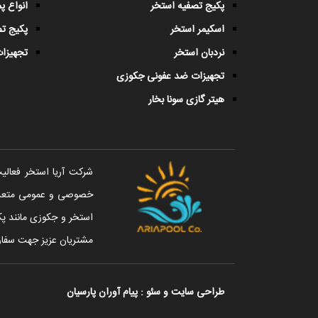
پکیج تصفیه استخر
انواع 
اسکیمر استخر
پکیج ت
نردبان استخر
تجهیزات
تجهیزات ضد عفونی جکوزی
هیتر گازی سونا بخار
خصوصی و عمومی متعددی 
استخر و جکوزی مانند پک
مشتریان عزیز جهت سفار
طراحی سایت
و
سئو
:
پیام آوران پارسیان