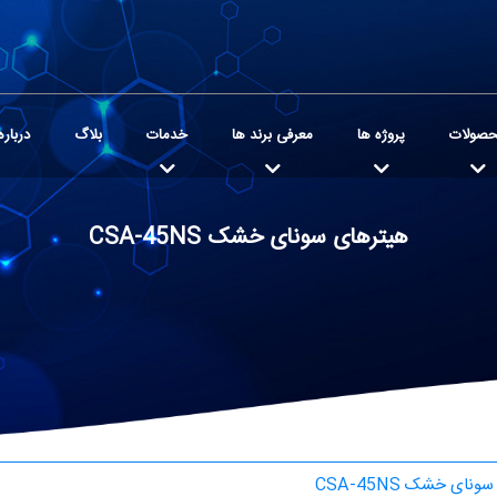
صولات
پروژه ها
معرفی برند ها
خدمات
بلاگ
درباره
هیترهای سونای خشک CSA-45NS
نای خشک CSA-45NS