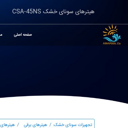
هیترهای سونای خشک CSA-45NS
صفحه اصلی
مح
تجهیزات سونای خشک
هیترهای برقی
هیترهای سو