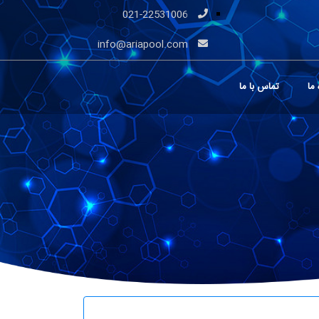
021-22531006
info@ariapool.com
 ما
تماس با ما