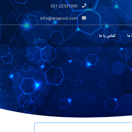
021-22531006
info@ariapool.com
 ما
تماس با ما