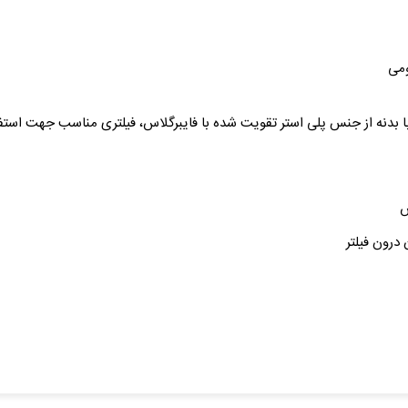
ومی
 شنی استخر سری Mitra ساخت Pina ترکیه با بدنه از جنس پلی استر تقویت شده با فایبرگلاس، فیلتر
س
درون فیلتر