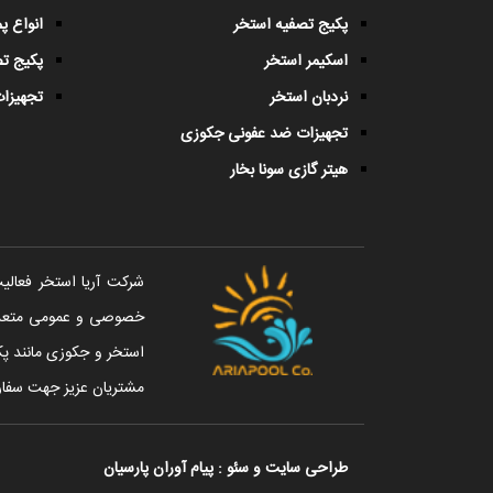
پکیج تصفیه استخر
انواع 
اسکیمر استخر
پکیج ت
نردبان استخر
تجهیزات
تجهیزات ضد عفونی جکوزی
هیتر گازی سونا بخار
خصوصی و عمومی متعددی 
استخر و جکوزی مانند پک
مشتریان عزیز جهت سفار
طراحی سایت
و
سئو
:
پیام آوران پارسیان