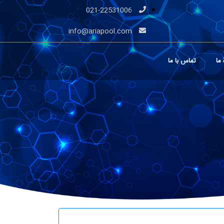
021-22531006
info@ariapool.com
 ما
تماس با ما