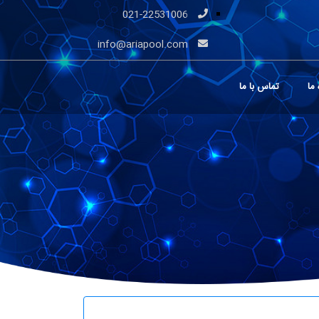
021-22531006
info@ariapool.com
 ما
تماس با ما