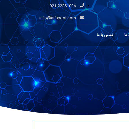
021-22531006
info@ariapool.com
 ما
تماس با ما