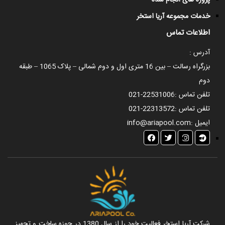
پروژه های انجام شده
خدمات مجموعه آریا استخر
اطلاعات تماس
آدرس :
بزرگراه رسالت – بین 16 متری اول و دوم شمالی – پلاک 1065 – طبقه
دوم
تلفن تماس :
021-22531006
تلفن تماس :
021-22313572
ایمیل :
info@ariapool.com
شرکت آریا استخر فعالیت خود را از سال 1380 در حوزه ساخت و تجهیز