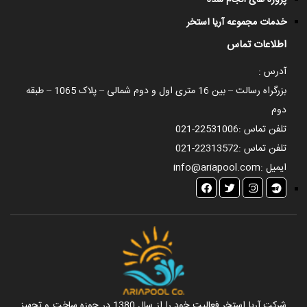
پروژه های انجام شده
خدمات مجموعه آریا استخر
اطلاعات تماس
آدرس :
بزرگراه رسالت – بین 16 متری اول و دوم شمالی – پلاک 1065 – طبقه
دوم
تلفن تماس :
021-22531006
تلفن تماس :
021-22313572
ایمیل :
info@ariapool.com
شرکت آریا استخر فعالیت خود را از سال 1380 در حوزه ساخت و تجهیز