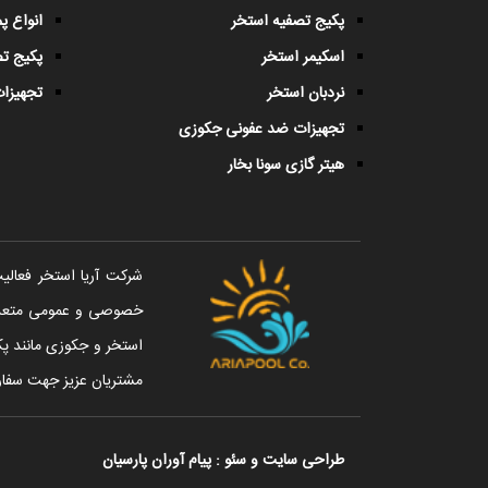
پکیج تصفیه استخر
انواع 
اسکیمر استخر
پکیج ت
نردبان استخر
تجهیزات
تجهیزات ضد عفونی جکوزی
هیتر گازی سونا بخار
خصوصی و عمومی متعددی 
استخر و جکوزی مانند پک
مشتریان عزیز جهت سفار
طراحی سایت
و
سئو
:
پیام آوران پارسیان