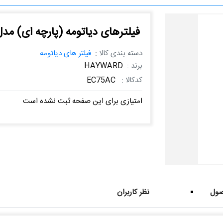
فیلترهای دیاتومه (پارچه ای) مدل C75AC
دسته بندی کالا :
فیلتر های دیاتومه
برند :
HAYWARD
کدکالا :
EC75AC
امتیازی برای این صفحه ثبت نشده است
ول
نظر کاربران