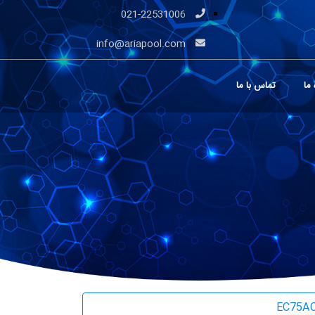
021-22531006
info@ariapool.com
 ما
تماس با ما