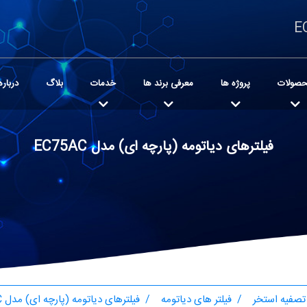
صولات
پروژه ها
معرفی برند ها
خدمات
بلاگ
درباره
فیلترهای دیاتومه (پارچه ای) مدل EC75AC
تصفیه استخر
فیلتر های دیاتومه
فیلترهای دیاتومه (پارچه ای) مدل EC75AC