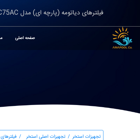
فیلترهای دیاتومه (پارچه ای) مدل EC75AC
صفحه اصلی
مح
تجهیزات استخر
تجهیزات اصلی استخر
فیلترهای 