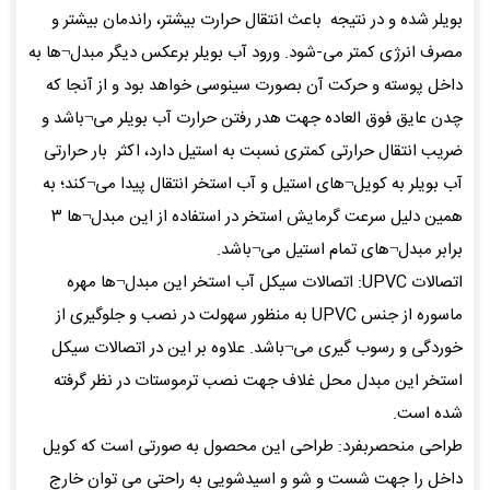
بویلر شده و در نتیجه باعث انتقال حرارت بیشتر، راندمان بیشتر و
مصرف انرژی کمتر می-شود. ورود آب بویلر برعکس دیگر مبدل¬ها به
داخل پوسته و حرکت آن بصورت سینوسی خواهد بود و از آنجا که
چدن عایق فوق العاده جهت هدر رفتن حرارت آب بویلر می¬باشد و
ضریب انتقال حرارتی کمتری نسبت به استیل دارد، اکثر بار حرارتی
آب بویلر به کویل¬های استیل و آب استخر انتقال پیدا می¬کند؛ به
همین دلیل سرعت گرمایش استخر در استفاده از این مبدل¬ها ۳
برابر مبدل¬های تمام استیل می¬باشد.
اتصالات UPVC: اتصالات سیکل آب استخر این مبدل¬ها مهره
ماسوره از جنس UPVC به منظور سهولت در نصب و جلوگیری از
خوردگی و رسوب گیری می¬باشد. علاوه بر این در اتصالات سیکل
استخر این مبدل محل غلاف جهت نصب ترموستات در نظر گرفته
شده است.
طراحی منحصربفرد: طراحی این محصول به صورتی است که کویل
داخل را جهت شست و شو و اسیدشویی به راحتی می توان خارج