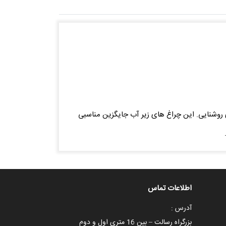
های روشنایی. این چراغ های زیر آب جایگزین مناسبی
اطلاعات تماس
آدرس :
بزرگراه رسالت – بین 16 متری اول و دوم