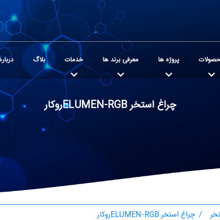
صولات
پروژه ها
معرفی برند ها
خدمات
بلاگ
درباره
چراغ استخر ELUMEN-RGBروکار
خر
چراغ استخر ELUMEN-RGBروکار