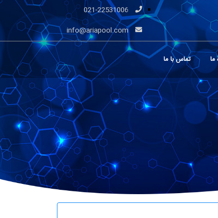
021-22531006
info@ariapool.com
 ما
تماس با ما