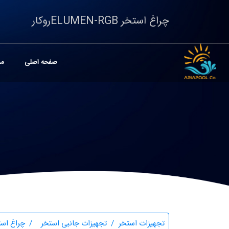
چراغ استخر ELUMEN-RGBروکار
صفحه اصلی
مح
تجهیزات استخر
تجهیزات جانبی استخر
چراغ است