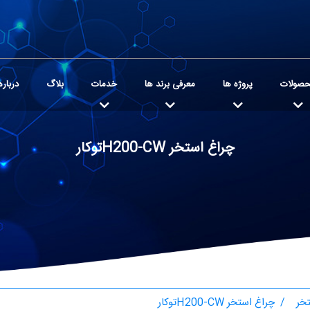
صولات
پروژه ها
معرفی برند ها
خدمات
بلاگ
درباره
چراغ استخر H200-CWتوکار
خر
چراغ استخر H200-CWتوکار