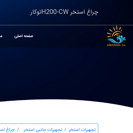
چراغ استخر H200-CWتوکار
صفحه اصلی
مح
تجهیزات استخر
تجهیزات جانبی استخر
چراغ است