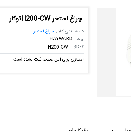
چراغ استخر H200-CWتوکار
دسته بندی کالا :
چراغ استخر
برند :
HAYWARD
کدکالا :
H200-CW
امتیازی برای این صفحه ثبت نشده است
ول
نظر کاربران