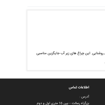
های روشنایی. این چراغ های زیر آب جایگزین مناسبی
اطلاعات تماس
آدرس :
بزرگراه رسالت – بین 16 متری اول و دوم