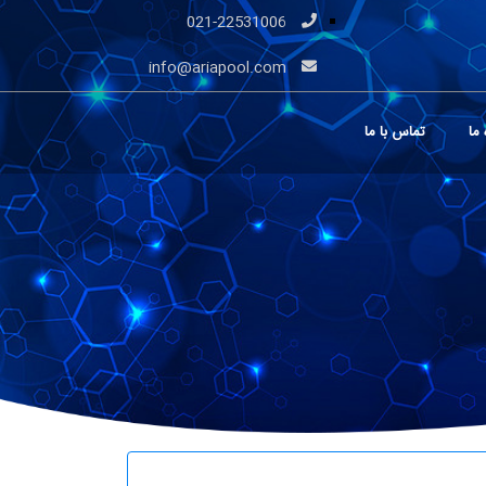
021-22531006
info@ariapool.com
 ما
تماس با ما