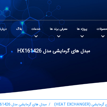
صولات
پروژه ها
معرفی برند ها
خدمات
بلاگ
درباره
مبدل های گرمایشی مدل HX161426
شی (HEAT EXCHANGER)
مبدل های گرمایشی مدل HX161426