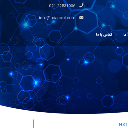
021-22531006
info@ariapool.com
 ما
تماس با ما