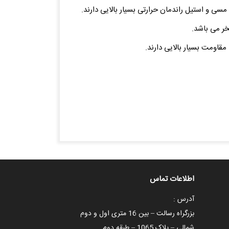
اطلاعات تماس
آدرس :
بزرگراه رسالت – بین 16 متری اول و دوم
شمالی – پلاک 1065 – طبقه دوم