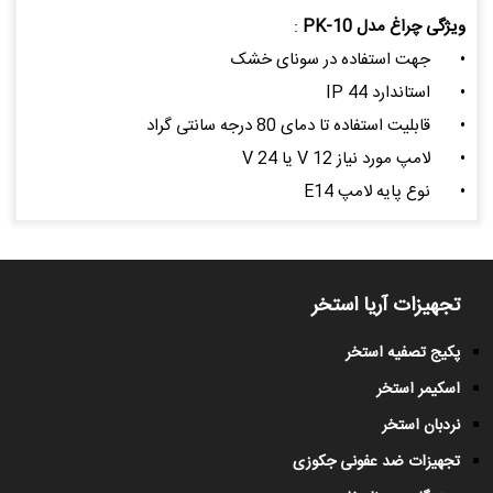
ویژگی چراغ مدل PK-10
:
•
جهت استفاده در سونای خشک
•
استاندارد IP 44
•
قابلیت استفاده تا دمای 80 درجه سانتی گراد
•
لامپ مورد نیاز V 12 یا 24 V
•
نوع پایه لامپ E14
تجهیزات آریا استخر
پکیج تصفیه استخر
اسکیمر استخر
نردبان استخر
تجهیزات ضد عفونی جکوزی