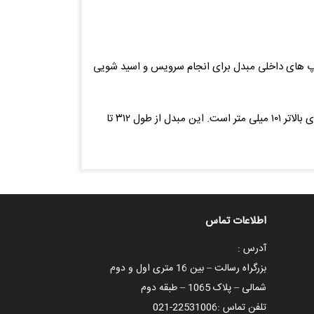
وپ های داخلی مبدل برای انجام سرویس و اسید شویی
این مبدل از ظرفیت ۲۰ تا ۲۰۰ و با سطح تماس ۹ تا ۹۰ فوت مربع تولید می شود. قطر این مبدل در برخی از مدل ها ۸۰ و در ظرفیت های بالاتر ۱۰۱ میلی متر است. این مبدل از طول ۳۱۲ تا
اطلاعات تماس
آدرس :
بزرگراه رسالت – بین 16 متری اول و دوم
شمالی – پلاک 1065 – طبقه دوم
تلفن تماس :
021-22531006