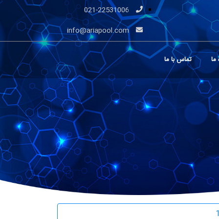
021-22531006
info@ariapool.com
 ما
تماس با ما