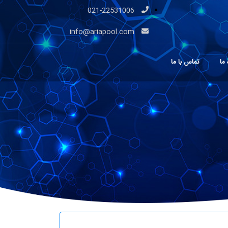
021-22531006
info@ariapool.com
 ما
تماس با ما