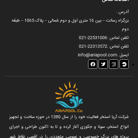
آدرس :
بزرگراه رسالت – بین 16 متری اول و دوم شمالی – پلاک 1065 – طبقه
دوم
تلفن تماس :
021-22531006
تلفن تماس :
021-22313572
ایمیل :
info@ariapool.com
شرکت آریا استخر فعالیت خود را از سال 1380 در حوزه ساخت و تجهیز
انواع استخر، سونا و جکوزی آغاز کرده و تا به اکنون طراحی و اجرای
پروژه های بزرگ خصوصی و عمومی متعددی را در اقصی نقاط شهر