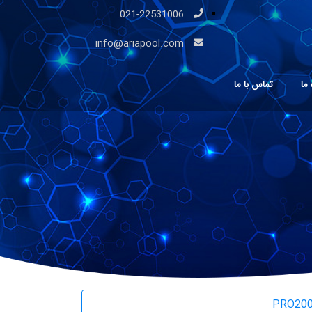
021-22531006
info@ariapool.com
 ما
تماس با ما