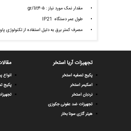
•
مقدار نمک مورد نیاز : gr/lit۴-۵
•
طول عمر دستگاه IP21
•
مصرف کمتر برق به دلیل استفاده از تکنولوژی پاو
تجهیزات آریا استخر
مقالات
پکیج تصفیه استخر
انواع 
اسکیمر استخر
پکیج ت
نردبان استخر
تجهیزات
تجهیزات ضد عفونی جکوزی
هیتر گازی سونا بخار