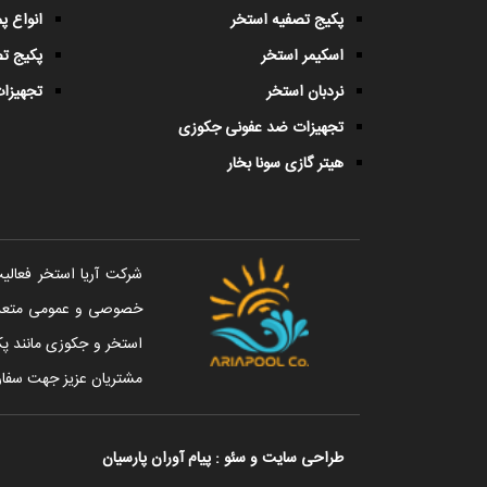
پکیج تصفیه استخر
انواع 
اسکیمر استخر
پکیج ت
نردبان استخر
تجهیزات
تجهیزات ضد عفونی جکوزی
هیتر گازی سونا بخار
خصوصی و عمومی متعددی 
استخر و جکوزی مانند پک
مشتریان عزیز جهت سفار
طراحی سایت
و
سئو
:
پیام آوران پارسیان