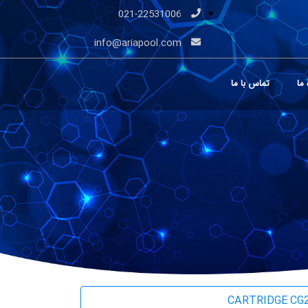
021-22531006
info@ariapool.com
 ما
تماس با ما