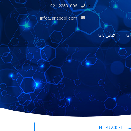
021-22531006
info@ariapool.com
 ما
تماس با ما
NT-UV