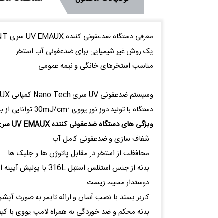
معرفی دستگاه ضدعفونی کننده UV EMAUX سری NT
یک روش غیر شیمیایی برای ضدعفونی آب استخر
مناسب استخرهای خانگی و نیمه عمومی
دستگاه با تولید دوز نور یووی 30mJ/cm² توانایی از بین بردن 99.9% از میکروارگانیسم های مقاوم در برابر کلر را دارد
ویژگی های دستگاه ضدعفونی کننده UV EMAUX سری NT
شفاف سازی و ضدعفونی کامل آب
محافظت از استخر در مقابل پاتوژن ها و جلبک ها
بدنه از جنس استنلس استیل 316L با پولیش آیینه ای قسمت داخلی
دوستدار محیط زیست
کاربر پسند با نصب آسان و ارائه تایمر به صورت آپش
بدنه محکم و ضد خوردگی به همراه لامپ یووی با کیفیت بسیار بالا و