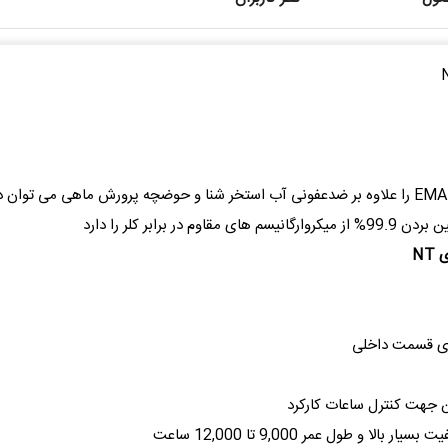
وسیستم ضدعفونی UV سری Nano Tech کمپانی EMAUX را علاوه بر ضدعفونی آب استخر شنا و حوضچه پ
ن جهت کنترل ساعات کارکرد
 طول عمر 9,000 تا 12,000 ساعت