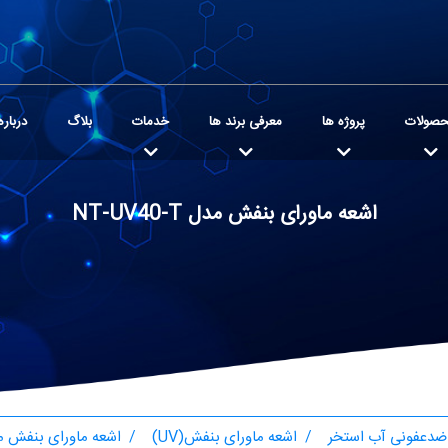
صولات
پروژه ها
معرفی برند ها
خدمات
بلاگ
درباره
اشعه ماورای بنفش مدل NT-UV40-T
ضدعفونی آب استخر
اشعه ماورای بنفش(UV)
اشعه ماورای بنفش مدل 40-T