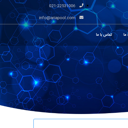
021-22531006
info@ariapool.com
 ما
تماس با ما