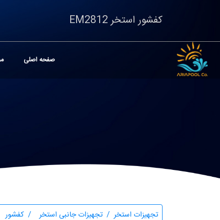
کفشور استخر EM2812
صفحه اصلی
مح
تجهیزات استخر
تجهیزات جانبی استخر
کفشور