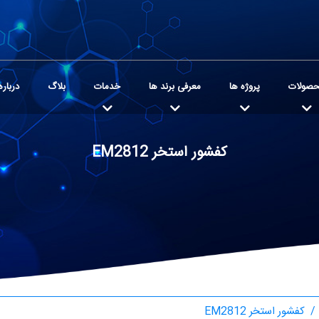
صولات
پروژه ها
معرفی برند ها
خدمات
بلاگ
درباره
کفشور استخر EM2812
کفشور استخر EM2812