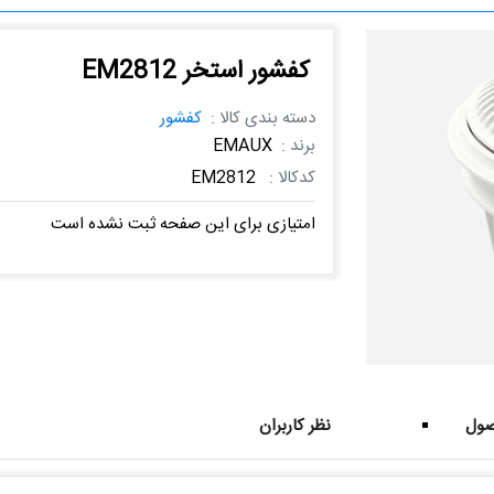
کفشور استخر EM2812
دسته بندی کالا :
کفشور
برند :
EMAUX
کدکالا :
EM2812
امتیازی برای این صفحه ثبت نشده است
ول
نظر کاربران