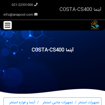
021-22531006
آبنما COSTA-CS400
info@ariapool.com
آبنما COSTA-CS400
تجهیزات استخر
تجهیزات جانبی استخر
آبنما و فواره استخر