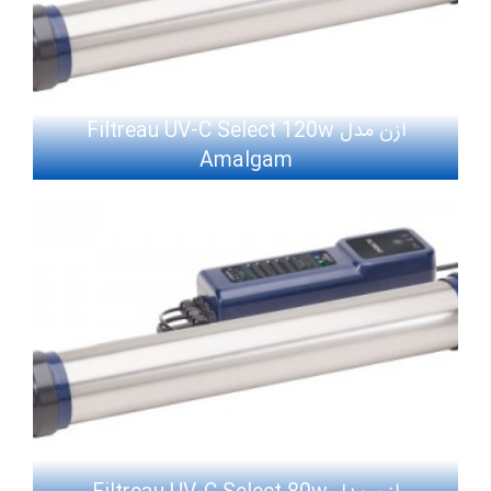
ازن مدل Filtreau UV-C Select 120w
Amalgam