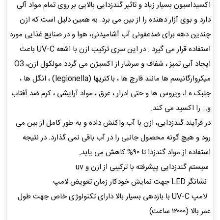
اکسیداسیون بسیار زیاد و تاثیر گندزدایی بالایی بر روی تمام مواد آلی
دارد و بوی آزار دهنده را از بین می برد. به همین دلیل است که ازن
چندین دهه برای ضدعفونی آب آشامیدنی، هوا و در صنایع غذایی مورد
استفاده قرار می گیرد . در این سری ترکیب ازن با اشعه UV-C باعث
ایجاد آبی تمیز ، شفاف و سرشار از اکسیژن می گردد.مولکول ازن، O3
میکروارگانیسم ها مانند قارچ ها ، باکتریها (legionella) ، انگل ها ،
جلبک ه ا، ویروس ها و حتی ادرار ، عرق ، مواد آرایشی ، کرم ضد آفتاب
و… را اکسید می کند.
در فرآیند گندزدایی، ازن با آب واکنش داده و به طور کامل از بین می
رود و هیچ گونه محصول جانبی را در آب باقی نمی گذارد. در نتیجه
استفاده از مواد گندزدا تا ۹۰% کاهش می یابد.
سیستم گندزدایی پیشرفته با ترکیبی از ازن و uv
نشانگر LED جهت نمایش خودکار زمان تعویض لامپ
لامپ UV-C با بازدهی بسیار بالا دارای تکنولوژی خاص جهت طول
عمر بالا (۱۲۰۰۰ ساعت)