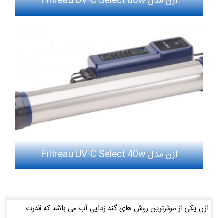
ازن مدل Filtreau UV-C Select 80w
ازن مدل Filtreau UV-C Select 40w
ازن یکی از موثرترین روش های گند زدایی آب می باشد که قدرت