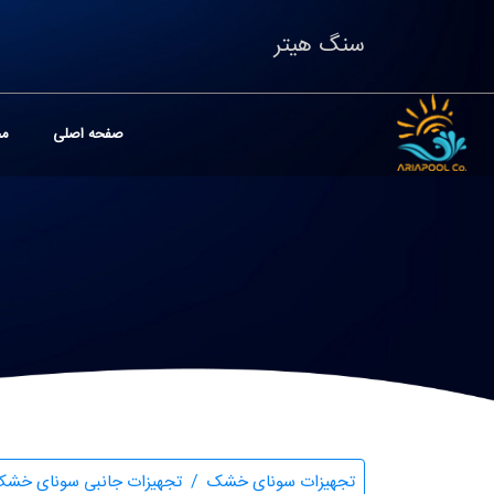
سنگ هیتر
صفحه اصلی
مح
تجهیزات سونای خشک
تجهیزات جانبی سونای خش