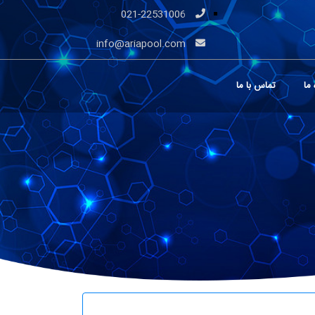
021-22531006
info@ariapool.com
 ما
تماس با ما