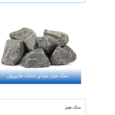
سنگ هیتر سونای خشک هایپرپول
سنگ هیتر