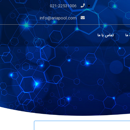
021-22531006
info@ariapool.com
 ما
تماس با ما