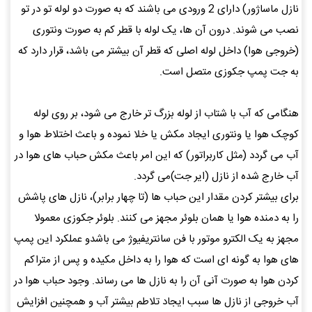
نازل ماساژور) دارای 2 ورودی می باشند که به صورت دو لوله تو در تو
نصب می شوند. درون آن ها، یک لوله با قطر کم به صورت ونتوری
(خروجی هوا) داخل لوله اصلی که قطر آن بیشتر می باشد، قرار دارد که
به جت پمپ جکوزی متصل است.
هنگامی که آب با شتاب از لوله بزرگ تر خارج می شود، بر روی لوله
کوچک هوا یا ونتوری ایجاد مکش یا خلا نموده و باعث اختلاط هوا و
آب می گردد (مثل کاربراتور) که این امر باعث مکش حباب های هوا در
آب خارج شده از نازل (ایر جت)می گردد.
برای بیشتر کردن مقدار این حباب ها (تا چهار برابر)، نازل های پاشش
را به دمنده هوا یا همان بلوئر مجهز می کنند. بلوئر جکوزی معمولا
مجهز به یک الکترو موتور با فن سانتریفیوژ می باشدو عملکرد این پمپ
های هوا به گونه ای است که هوا را به داخل مکیده و پس از متراکم
کردن هوا به صورت آنی آن را به نازل ها می رساند. وجود حباب هوا در
آب خروجی از نازل ها سبب ایجاد تلاطم بیشتر آب و همچنین افزایش