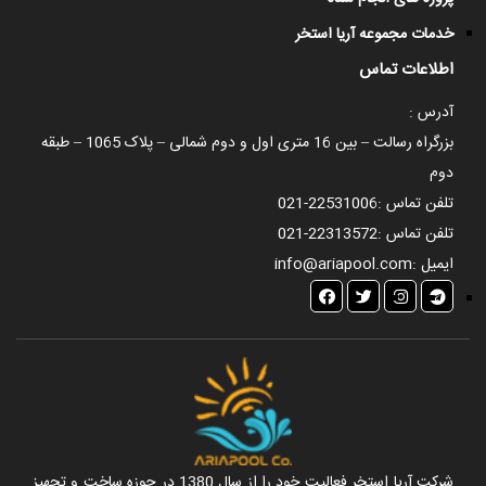
خدمات مجموعه آریا استخر
اطلاعات تماس
آدرس :
بزرگراه رسالت – بین 16 متری اول و دوم شمالی – پلاک 1065 – طبقه
دوم
تلفن تماس :
021-22531006
تلفن تماس :
021-22313572
ایمیل :
info@ariapool.com
شرکت آریا استخر فعالیت خود را از سال 1380 در حوزه ساخت و تجهیز