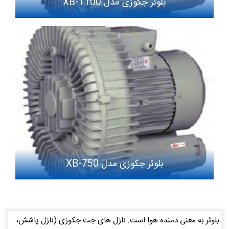
بلوئر جکوزی مدل XB-1100
بلوئر جکوزی مدل XB-750
بلوئر به معنی دمنده هوا است. نازل های جت جکوزی (نازل پاشش،