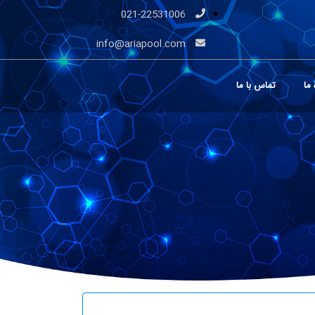
021-22531006
info@ariapool.com
 ما
تماس با ما