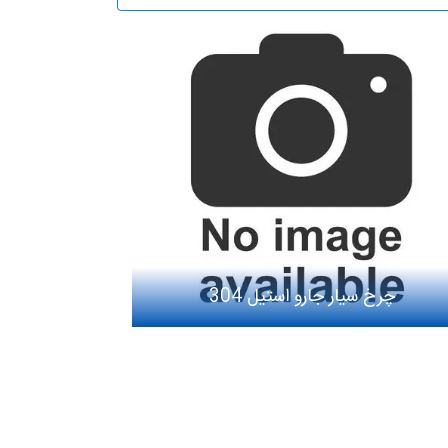
چرخ سیار جارو استیل 304