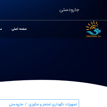
جارودستی
صفحه اصلی
مح
تجهیزات نگهداری استخر و جکوزی
جارودستی