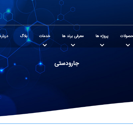
صولات
پروژه ها
معرفی برند ها
خدمات
بلاگ
درباره
جارودستی