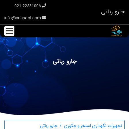
021-22531006
جارو رباتی
info@ariapool.com
جارو رباتی
تجهیزات نگهداری استخر و جکوزی
جارو رباتی