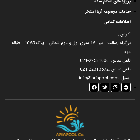
پروژه های انجام شده
خدمات مجموعه آریا استخر
اطلاعات تماس
آدرس :
بزرگراه رسالت – بین 16 متری اول و دوم شمالی – پلاک 1065 – طبقه
دوم
تلفن تماس :
021-22531006
تلفن تماس :
021-22313572
ایمیل :
info@ariapool.com