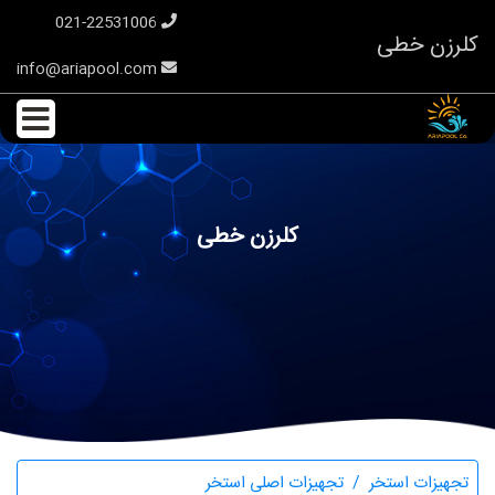
021-22531006
کلرزن خطی
info@ariapool.com
کلرزن خطی
تجهیزات استخر
تجهیزات اصلی استخر