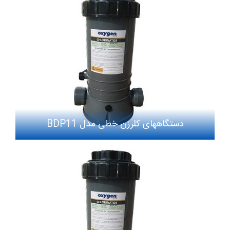
دستگاههای کلرزن خطی مدل BDP11