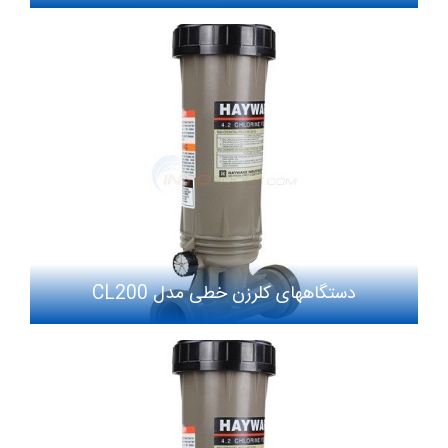
دستگاههای کلرزن خطی مدل CL200