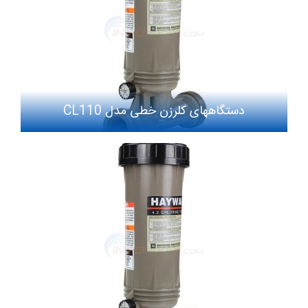
دستگاههای کلرزن خطی مدل CL110