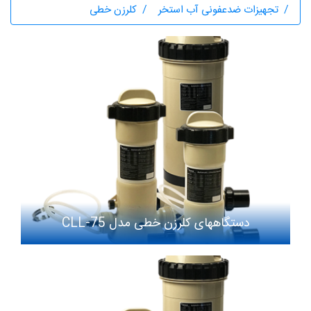
تجهیزات ضدعفونی آب استخر
کلرزن خطی
دستگاههای کلرزن خطی مدل CLL-75